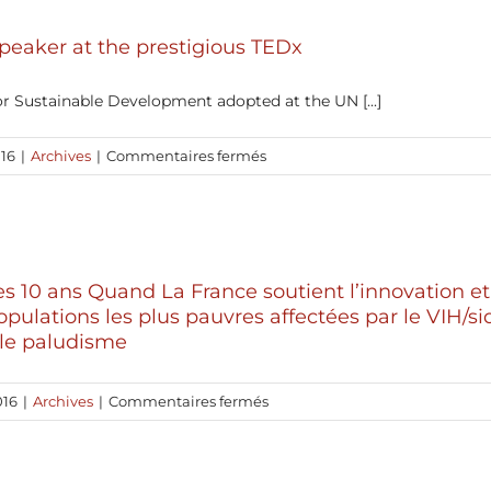
SDG
Ghebreyesus
3
élu
Speaker at the prestigious TEDx
au
poste
r Sustainable Development adopted at the UN [...]
de
Directeur
sur
16
|
Archives
|
Commentaires fermés
général
Stefano
de
Vella
l’OMS
Speaker
at
the
s 10 ans Quand La France soutient l’innovation et 
prestigious
pulations les plus pauvres affectées par le VIH/sid
TEDx
 le paludisme
sur
016
|
Archives
|
Commentaires fermés
UNITAID
fête
ses