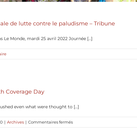
le de lutte contre le paludisme – Tribune
s Le Monde, mardi 25 avril 2022 Journée [...]
ire
th Coverage Day
ushed even what were thought to [...]
sur
20
|
Archives
|
Commentaires fermés
Universal
Health