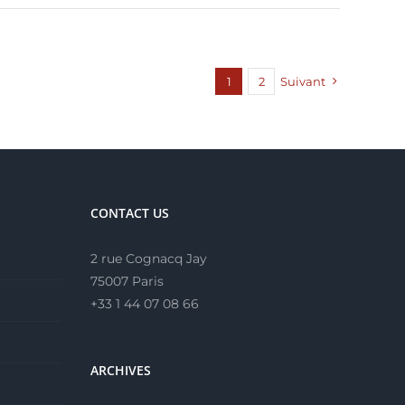
1
2
Suivant
CONTACT US
2 rue Cognacq Jay
75007 Paris
+33 1 44 07 08 66
ARCHIVES