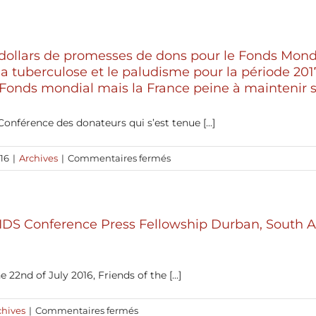
further
2017-
VIH/sida,
increases
2019.
la
its
This
tuberculose
commitment
e dollars de promesses de dons pour le Fonds Mond
successful
et
to
 la tuberculose et le paludisme pour la période 20
replenishment
le
the
 Fonds mondial mais la France peine à maintenir 
comes
paludisme
Global
as
Fund:
onférence des donateurs qui s’est tenue [...]
an
140
encouraging
million
signal
sur
16
|
Archives
|
Commentaires fermés
euro
to
13
for
pursue
milliards
the
the
de
period
efforts
AIDS Conference Press Fellowship Durban, South Afr
dollars
2017-
to
de
19
end
promesses
AIDS,
de
 22nd of July 2016, Friends of the [...]
tuberculosis
dons
and
pour
sur
chives
|
Commentaires fermés