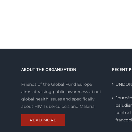
ABOUT THE ORGANISATION
RECENT P
Friends of the Global Fund Europe
UNDON
aims at raising public awareness about
Journée
global health issues and specifically
paludism
about HIV, Tuberculosis and Malaria.
contre 
francop
READ MORE