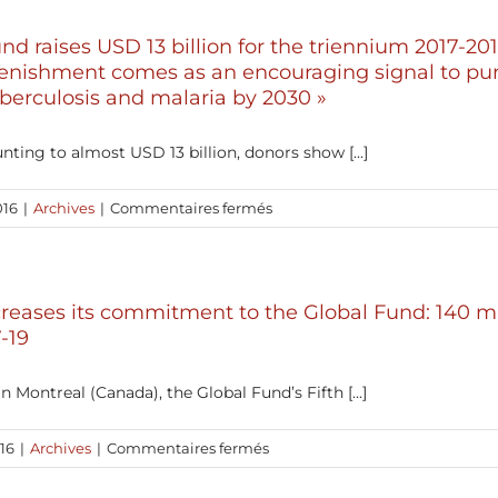
10
ans
nd raises USD 13 billion for the triennium 2017-201
Quand
lenishment comes as an encouraging signal to pur
La
uberculosis and malaria by 2030 »
France
soutient
ing to almost USD 13 billion, donors show [...]
l’innovation
et
sur
016
|
Archives
|
Commentaires fermés
la
«
solidarité
The
au
Global
bénéfice
ncreases its commitment to the Global Fund: 140 mi
Fund
des
-19
raises
populations
USD
les
13
n Montreal (Canada), the Global Fund’s Fifth [...]
plus
billion
pauvres
for
affectées
sur
16
|
Archives
|
Commentaires fermés
the
par
Italy
triennium
le