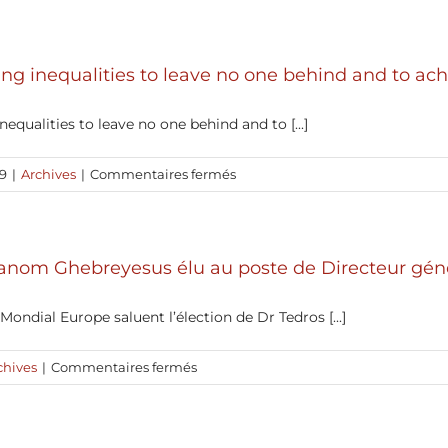
Coverage
Day
ing inequalities to leave no one behind and to ac
equalities to leave no one behind and to [...]
sur
9
|
Archives
|
Commentaires fermés
Seminar:
Fighting
inequalities
anom Ghebreyesus élu au poste de Directeur gén
to
leave
no
ondial Europe saluent l’élection de Dr Tedros [...]
one
behind
sur
chives
|
Commentaires fermés
and
Dr.
to
Tedros
achieve
Adhanom