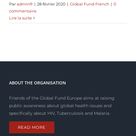
Par
adminfr
|
28 février 2020
|
Global Fund French
|
0
commentaire
Lire la suite
ABOUT THE ORGANISATION
Friends of the Global Fund Europe aims at raising
public awareness about global health issues and
specifically about HIV, Tuberculosis and Malaria.
READ MORE