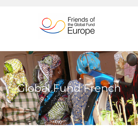
Passer
au
contenu
Global Fund French