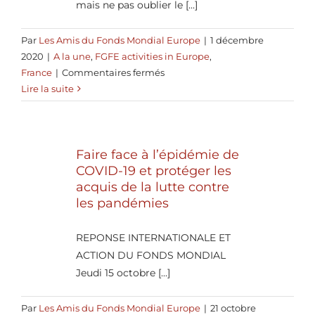
mais ne pas oublier le [...]
Par
Les Amis du Fonds Mondial Europe
|
1 décembre
2020
|
A la une
,
FGFE activities in Europe
,
sur
France
|
Commentaires fermés
Journée
Lire la suite
mondiale
de
lutte
Faire face à l’épidémie de
contre
COVID-19 et protéger les
le
acquis de la lutte contre
sida,
les pandémies
1er
décembre
2020
REPONSE INTERNATIONALE ET
ACTION DU FONDS MONDIAL
Jeudi 15 octobre [...]
Par
Les Amis du Fonds Mondial Europe
|
21 octobre