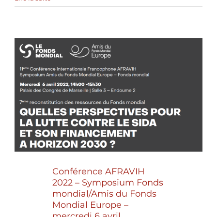
Conférence AFRAVIH
2022 – Symposium Fonds
mondial/Amis du Fonds
Mondial Europe –
mercredi 6 avril