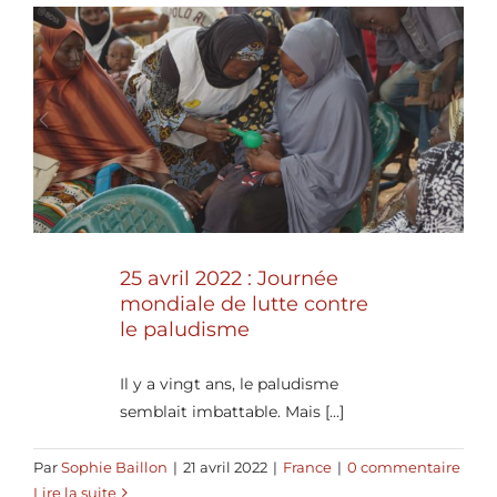
25 avril 2022 : Journée
mondiale de lutte contre
le paludisme
Il y a vingt ans, le paludisme
semblait imbattable. Mais [...]
Par
Sophie Baillon
|
21 avril 2022
|
France
|
0 commentaire
Lire la suite