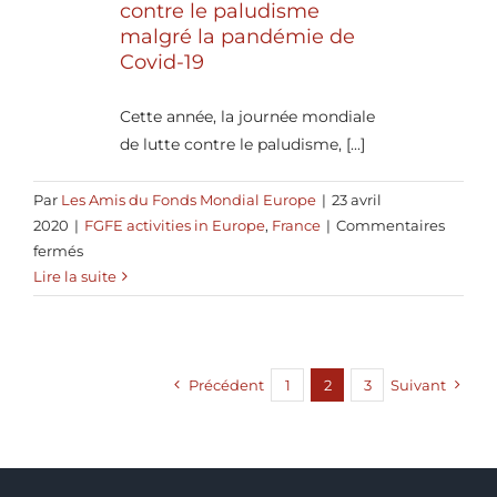
contre le paludisme
malgré la pandémie de
Covid-19
Cette année, la journée mondiale
de lutte contre le paludisme, [...]
Par
Les Amis du Fonds Mondial Europe
|
23 avril
2020
|
FGFE activities in Europe
,
France
|
Commentaires
sur
fermés
Continuer
Lire la suite
de
lutter
contre
le
Précédent
1
2
3
Suivant
paludisme
malgré
la
pandémie