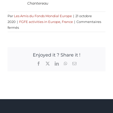
Chantereau
Par
Les Amis du Fonds Mondial Europe
|
21 octobre
2020
|
FGFE activities in Europe
,
France
|
Commentaires
sur
fermés
Faire
face
à
l’épidémie
Enjoyed it ? Share it !
de
COVID-
Facebook
X
LinkedIn
WhatsApp
Email
19
et
protéger
les
acquis
de
la
lutte