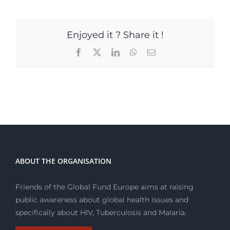
Enjoyed it ? Share it !
Facebook
X
LinkedIn
WhatsApp
Email
ABOUT THE ORGANISATION
Friends of the Global Fund Europe aims at raising
public awareness about global health issues and
specifically about HIV, Tuberculosis and Malaria.