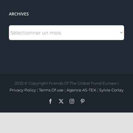
ARCHIVES
ARCHIVES
2022 © Copyright Friends Of The Global Fund Europe |
Privacy Policy
|
Terms Of use
|
Agence AS-TEK
|
Sylvie Corlay
Facebook
X
Instagram
Pinterest