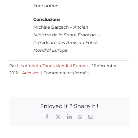
Foundation
Conclusions
Michèle Barzach
– Ancien
Ministre de la Sante Français –
Présidente des Amis du Fonds
Mondial Europe
Par
Les Amis du Fonds Mondial Europe
|
12 décembre
sur
2012
|
Archives
|
Commentaires fermés
Investir
en
santé
et
Enjoyed it ? Share it !
développement
:
Facebook
X
LinkedIn
WhatsApp
Email
le
rôle
des