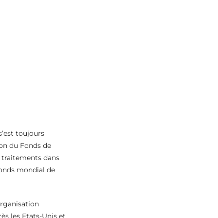
’est toujours
tion du Fonds de
x traitements dans
 Fonds mondial de
organisation
ès les Etats-Unis et