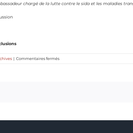
assadeur chargé de la lutte contre le sida et les maladies tran
ussion
lusions
sur
chives
|
Commentaires fermés
Cycle
d’information
et
d’échanges
sur
le
Fonds
mondial