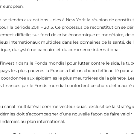
ur européen.
 se tiendra aux nations Unies à New York la réunion de constitu
ur la période 2011 – 2013. Ce processus de reconstitution se dé
rement difficile, sur fond de crise économique et monétaire, de 
jeux internationaux multiples dans les domaines de la santé, de
que, du système bancaire et du commerce international.
d’investir dans le Fonds mondial pour lutter contre le sida, la tub
pays les plus pauvres la France a fait un choix d’efficacité pour 
coordonnée aux épidémies le plus meurtrières de la planète. Les
financés par le Fonds mondial confortent ce choix d’efficacité 
du canal multilatéral comme vecteur quasi exclusif de la stratégi
ndémies doit s’accompagner d’une nouvelle façon de faire valoir
andémies au plan international.