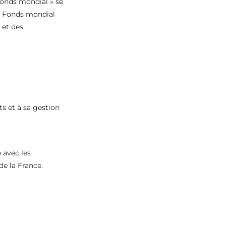
Fonds mondial » se
le Fonds mondial
 et des
ts et à sa gestion
e avec les
de la France.