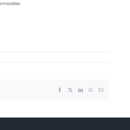
smissibles
Facebook
X
LinkedIn
WhatsApp
Email