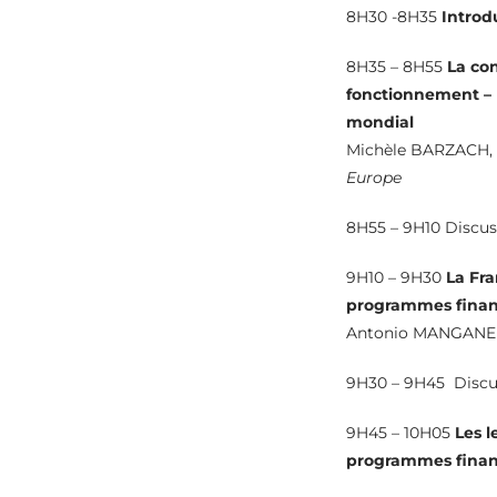
8H30 -8H35
Introd
8H35 – 8H55
La con
fonctionnement – 
mondial
Michèle BARZACH,
Europe
8H55 – 9H10 Discus
9H10 – 9H30
La Fra
programmes finan
Antonio MANGANE
9H30 – 9H45 Discu
9H45 – 10H05
Les l
programmes finan