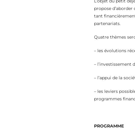
L’objet du petit dé
propose d’aborder d
tant financièremen
partenariats.
Quatre thèmes sero
– les évolutions réc
– l’investissement 
– l’appui de la soc
– les leviers possib
programmes financés
PROGRAMME