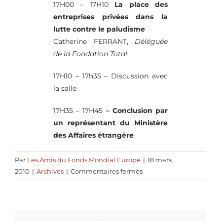
17H00 – 17H10
La place des
entreprises privées dans la
lutte contre le paludisme
Catherine FERRANT,
Déléguée
de la Fondation Total
17H10 – 17h35 – Discussion avec
la salle
17H35 – 17H45
– Conclusion par
un représentant du Ministère
des Affaires étrangère
Par
Les Amis du Fonds Mondial Europe
|
18 mars
sur
2010
|
Archives
|
Commentaires fermés
Conférence
« Le
financement
de