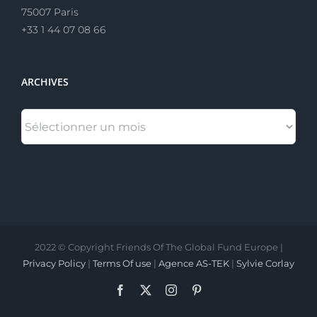
75007 Paris
+33 1 44 07 08 66
ARCHIVES
ARCHIVES
2022 © Copyright Friends Of The Global Fund Europe |
Privacy Policy
|
Terms Of use
|
Agence AS-TEK
|
Sylvie Corlay
Facebook
X
Instagram
Pinterest