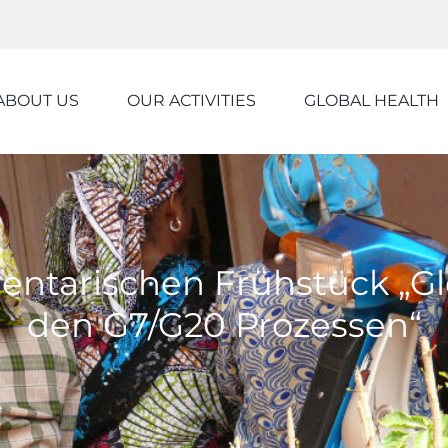
ABOUT US
OUR ACTIVITIES
GLOBAL HEALTH
entarischen Frühstück „Gl
den G7/G20 Prozessen“