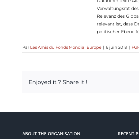
Daraufhin teilte Al
Verwaltungsrat des
Relevanz des Globa
relevant ist, dass 
politischer Ebene f
Par
Les Amis du Fonds Mondial Europe
|
6 juin 2019
|
FGF
Enjoyed it ? Share it !
ABOUT THE ORGANISATION
RECENT P