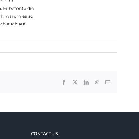
dern im
 Er betonte die
ch, warum es so
ich auch auf
ischen
Facebook
X
LinkedIn
WhatsApp
Email
CONTACT US