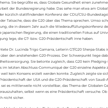
Thema. Sie begrüßte es, dass Globale Gesundheit einen zunehme
 Arbeit der Bundesregierung habe. Das sehe man etwa am Global
er kürzlich stattfindenden Konferenz der CDU/CSU-Bundestagsf
 der Tatsache, dass die G20 über das Thema sprechen. Umso schön
rung, die in diesem Jahr auch die Wiederauffüllungskonferenz d
ie japanischen Regierung, die einen traditionellen Fokus auf Univ
ung lege, die G7- bzw. G20-Präsidentschaft inne haben.
htete Dr. Lucinda Trigo Gamarra, Leiterin G7/G20 Sherpa-Stabs 
über den anstehenden G20-Prozess. Der Schwerpunkt liege dabe
dheitsversorgung. Sie betonte zugleich, dass G20 kein Pledging-
ss im letzten Abschluss-Communiqué der G20 einzelne Aspekte z
 weil kein Konsens erzielt werden konnte. Zugleich zeigte sie sic
äsidentschaft der USA und die G20-Präsidenschaft von Saudi-
sei es mittlerweile nicht vorstellbar, das Thema der Globalen G
erauszuhalten, selbst wenn es eine Präsidentschaft versuche. Ob
ch nicht sicher.