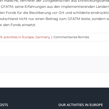
lan Maleche, Vertreter der Zivilgesellschaft aus Entwicklungslän
 GFATM, seine Erfahrungen aus den implementierenden Ländern.
len Fonds für die Bevölkerung vor Ort und schilderte eindrückli
Deutschland nicht nur einen Beitrag zum GFATM leiste, sondern s
ür den Fonds einsetzt.
sur
E activities in Europe
,
Germany
|
Commentaires fermés
Bericht
zum
Parlamentar
Frühstück
„Globale
Gesundheit
in
den
G7/G20
Prozessen“
OSTS
OUR ACTIVITIES IN EUROPE