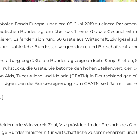
obalen Fonds Europa luden am 05. Juni 2019 zu einem Parlamen
eutschen Bundestag, um über das Thema Globale Gesundheit in
ieren. Es fanden sich rund 50 Gäste aus Wirtschaft, Zivilgesells
arunter zahlreiche Bundestagsabgeordnete und Botschaftsmitarbe
nstaltung begrüßte die Bundestagsabgeordnete Sonja Steffen, 
Frühstücks, die Gäste. Sie betonte den hohen Stellenwert, den 
 Aids, Tuberkulose und Malaria (GFATM) in Deutschland genieß
trägen, den die Bundesregierung zum GFATM seit Jahren leiste,
″]
eidemarie Wieczorek-Zeul, Vizepräsidentin der Freunde des Gl
ge Bundesministerin für wirtschaftliche Zusammenarbeit und 