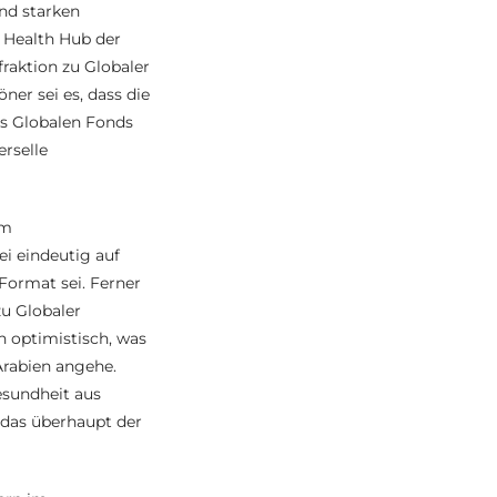
nd starken
 Health Hub der
raktion zu Globaler
er sei es, dass die
es Globalen Fonds
erselle
im
i eindeutig auf
Format sei. Ferner
u Globaler
h optimistisch, was
Arabien angehe.
esundheit aus
 das überhaupt der