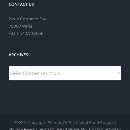
CONTACT US
2 rue Cognacq Jay
75007 Paris
+33 1 44 07 08 66
ARCHIVES
ARCHIVES
2022 © Copyright Friends Of The Global Fund Europe |
Privacy Policy
|
Terms Of use
|
Agence AS-TEK
|
Sylvie Corlay