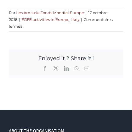
Par
Les Amis du Fonds Mondial Europe
|
17 octobre
2018
|
FGFE activities in Europe
,
Italy
|
Commentaires
sur
fermés
Aps
Italiano
nella
legge
Enjoyed it ? Share it !
di
bilancio
Facebook
X
LinkedIn
WhatsApp
Email
2019:
bene
l’aumento,
ma
attenzione
alle
destinazioni
ABOUT THE ORGANISATION