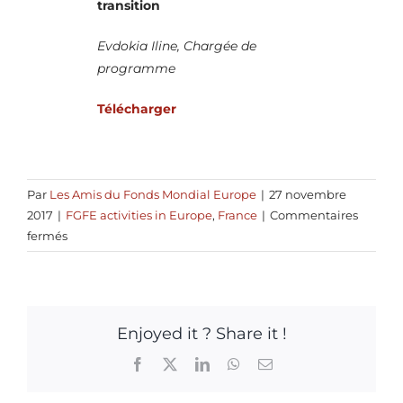
transition
Evdokia Iline, Chargée de
programme
Télécharger
Par
Les Amis du Fonds Mondial Europe
|
27 novembre
2017
|
FGFE activities in Europe
,
France
|
Commentaires
sur
fermés
Journée
d’étude
au
secrétariat
Enjoyed it ? Share it !
du
Fonds
Facebook
X
LinkedIn
WhatsApp
Email
mondial